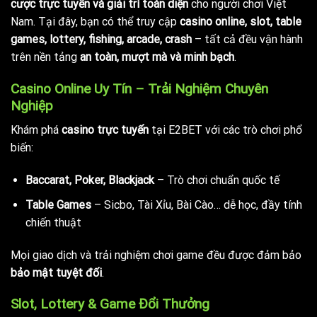
cược trực tuyến và giải trí toàn diện
cho người chơi Việt
Nam. Tại đây, bạn có thể truy cập
casino online, slot, table
games, lottery, fishing, arcade, crash
– tất cả đều vận hành
trên nền tảng
an toàn, mượt mà và minh bạch
.
Casino Online Uy Tín – Trải Nghiệm Chuyên
Nghiệp
Khám phá
casino trực tuyến
tại E2BET với các trò chơi phổ
biến:
Baccarat, Poker, Blackjack
– Trò chơi chuẩn quốc tế
Table Games
– Sicbo, Tài Xỉu, Bài Cào… dễ học, đầy tính
chiến thuật
Mọi giao dịch và trải nghiệm chơi game đều được đảm bảo
bảo mật tuyệt đối
.
Slot, Lottery & Game Đổi Thưởng