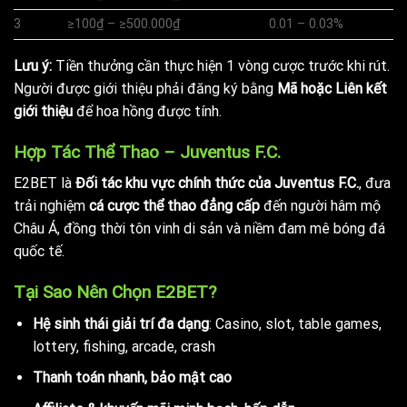
3
≥100₫ – ≥500.000₫
0.01 – 0.03%
Lưu ý:
Tiền thưởng cần thực hiện 1 vòng cược trước khi rút.
Người được giới thiệu phải đăng ký bằng
Mã hoặc Liên kết
giới thiệu
để hoa hồng được tính.
Hợp Tác Thể Thao – Juventus F.C.
E2BET là
Đối tác khu vực chính thức của Juventus F.C.
, đưa
trải nghiệm
cá cược thể thao đẳng cấp
đến người hâm mộ
Châu Á, đồng thời tôn vinh di sản và niềm đam mê bóng đá
quốc tế.
Tại Sao Nên Chọn E2BET?
Hệ sinh thái giải trí đa dạng
: Casino, slot, table games,
lottery, fishing, arcade, crash
Thanh toán nhanh, bảo mật cao