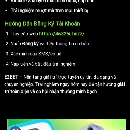
Affiliate & khuyến mãi minh bạch, hấp dẫn
Trải nghiệm mượt mà trên mọi thiết bị
Hướng Dẫn Đăng Ký Tài Khoản
Truy cập web
https://4w326u.buzz/
Nhấn
Đăng ký
và điền thông tin cơ bản
Xác minh qua SMS/email
Nạp tiền và bắt đầu trải nghiệm
E2BET
– Nền tảng giải trí trực tuyến uy tín, đa dạng và
chuyên nghiệp. Trải nghiệm ngay hôm nay để tận hưởng
giải
trí toàn diện và cơ hội nhận thưởng minh bạch
.