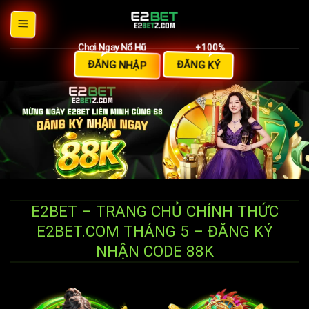
Bỏ
qua
nội
dung
ĐĂNG NHẬP
ĐĂNG KÝ
E2BET – TRANG CHỦ CHÍNH THỨC
E2BET.COM THÁNG 5 – ĐĂNG KÝ
NHẬN CODE 88K