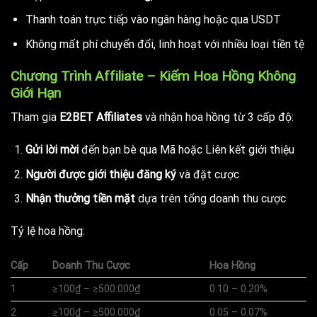
Thanh toán trực tiếp vào ngân hàng hoặc qua USDT
Không mất phí chuyển đổi, linh hoạt với nhiều loại tiền tệ
Chương Trình Affiliate – Kiếm Hoa Hồng Không
Giới Hạn
Tham gia
E2BET Affiliates
và nhận hoa hồng từ 3 cấp độ:
Gửi lời mời
đến bạn bè qua Mã hoặc Liên kết giới thiệu
Người được giới thiệu đăng ký
và đặt cược
Nhận thưởng tiền mặt
dựa trên tổng doanh thu cược
Tỷ lệ hoa hồng:
Cấp
Doanh Thu Cược
Hoa Hồng
1
≥100₫ – ≥500.000₫
0.10 – 0.20%
2
≥100₫ – ≥500.000₫
0.05 – 0.07%