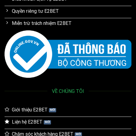
Quyền riêng tư E2BET
Miễn trừ trách nhiệm E2BET
VỀ CHÚNG TÔI
Giới thiệu E2BET
Liện hệ E2BET
Chăm sóc khách hàng E2BET