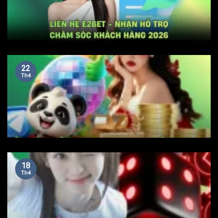
22
Th4
18
Th4